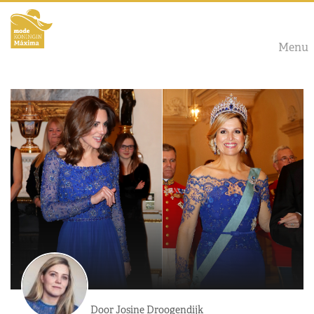
Menu
Door Josine Droogendijk