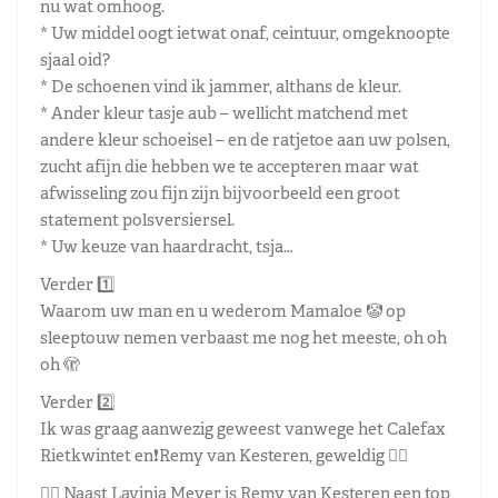
nu wat omhoog.
* Uw middel oogt ietwat onaf, ceintuur, omgeknoopte
sjaal oid?
* De schoenen vind ik jammer, althans de kleur.
* Ander kleur tasje aub – wellicht matchend met
andere kleur schoeisel – en de ratjetoe aan uw polsen,
zucht afijn die hebben we te accepteren maar wat
afwisseling zou fijn zijn bijvoorbeeld een groot
statement polsversiersel.
* Uw keuze van haardracht, tsja…
Verder 1️⃣
Waarom uw man en u wederom Mamaloe 🤡 op
sleeptouw nemen verbaast me nog het meeste, oh oh
oh 🫣
Verder 2️⃣
Ik was graag aanwezig geweest vanwege het Calefax
Rietkwintet en❗️Remy van Kesteren, geweldig 👌🏼
👉🏼 Naast Lavinia Meyer is Remy van Kesteren een top