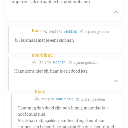
touperen, lak en aanhechting steunhaar.)
Roos
Reply to
siobhan
2 jaren geleden
👍 Helemaal met je eens siobhan
non-bihair
Reply to
siobhan
2 jaren geleden
Haar komt niet bij, haar is een dood iets.
Roos
Reply to
non-bihair
2 jaren geleden
Haar mag dan dood zijn non-bihair, maar dat is je
hoofdhuid niet.
Al die haarlak, spelden, aanhechting steunhaar
kunnen een behoorlijke aanslag zijn op je hoofdhuid,