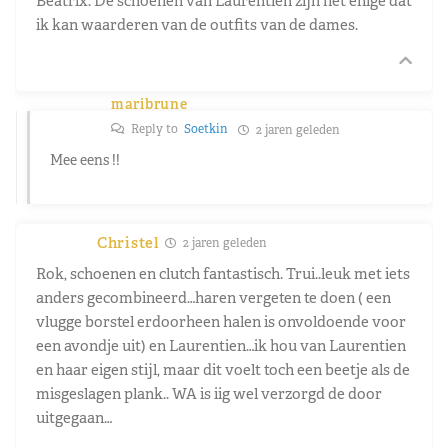
Beatrix. De schoenen van Laurentien zijn het enige dat
ik kan waarderen van de outfits van de dames.
maribrune
Reply to
Soetkin
2 jaren geleden
Mee eens !!
Christel
2 jaren geleden
Rok, schoenen en clutch fantastisch. Trui..leuk met iets
anders gecombineerd…haren vergeten te doen ( een
vlugge borstel erdoorheen halen is onvoldoende voor
een avondje uit) en Laurentien…ik hou van Laurentien
en haar eigen stijl, maar dit voelt toch een beetje als de
misgeslagen plank.. WA is iig wel verzorgd de door
uitgegaan…