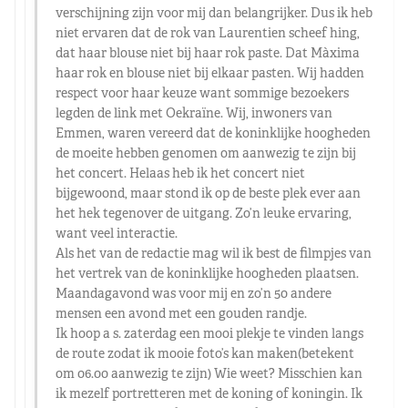
verschijning zijn voor mij dan belangrijker. Dus ik heb
niet ervaren dat de rok van Laurentien scheef hing,
dat haar blouse niet bij haar rok paste. Dat Màxima
haar rok en blouse niet bij elkaar pasten. Wij hadden
respect voor haar keuze want sommige bezoekers
legden de link met Oekraïne. Wij, inwoners van
Emmen, waren vereerd dat de koninklijke hoogheden
de moeite hebben genomen om aanwezig te zijn bij
het concert. Helaas heb ik het concert niet
bijgewoond, maar stond ik op de beste plek ever aan
het hek tegenover de uitgang. Zo’n leuke ervaring,
want veel interactie.
Als het van de redactie mag wil ik best de filmpjes van
het vertrek van de koninklijke hoogheden plaatsen.
Maandagavond was voor mij en zo’n 50 andere
mensen een avond met een gouden randje.
Ik hoop a s. zaterdag een mooi plekje te vinden langs
de route zodat ik mooie foto’s kan maken(betekent
om 06.00 aanwezig te zijn) Wie weet? Misschien kan
ik mezelf portretteren met de koning of koningin. Ik