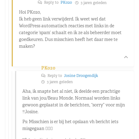
Reply to
PK020
3 jaren geleden
Hoi PK020,
Ik heb geen link verwijderd. Ik weet wel dat
WordPress automatisch reacties met links in de
categorie ‘spam’ schaalt en ik ze als beheerder moet
goedkeuren. Dus misschien heeft het daar mee te
maken?
PK020
Reply to
Josine Droogendijk
3 jaren geleden
Aha, ik snapte het al niet, ik deelde een prachtige
link van jou/Beau Monde. Normaal worden links
gewoon geplaatst in de berichten, “sorry” voor mijn
‼️Josine.
Ps: Misschien is er bij het opslaan vh bericht iets
misgegaan 🤷🏼‍♂️