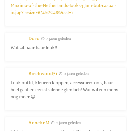
Maxima-of-the-Netherlands-looks-glam-but-casual-
in.jpg?resize=634%2C469&ssl=1
Doro
3 jaren geleden
Wat zit haar haar leuk!!
Birchwood71
3 jaren geleden
Leuk outfit, kleuren kloppen, accessoires ook, haar
heel gaaf en een stralende glimlach! Wat wil een mens
nog meer 😊
AnnekeM
3 jaren geleden