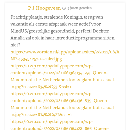
P J Hoogeveen
3 jaren geleden
Prachtig plaatje, stralende Koningin, terug van
vakantie als eerste afspraak weer actief voor
MindUS/geestelijke gezondheid, perfect! Dochter
Amalia zal ook in haar introductieprogramma zitten,
niet?
https://www.vorsten.nl/app/uploads/sites/2/2022/08/A
NP-453454257-1-scaled.jpg
https://i0.wp.com/nydailypaper.com/wp-
content/uploads/2022/08/1661364134_274_Queen-
Maxima-of-the-Netherlands-looks-glam-but-casual-
in.jpg?resize=634%2C531&ssl=1
https://i0.wp.com/nydailypaper.com/wp-
content/uploads/2022/08/1661364136_835_Queen-
Maxima-of-the-Netherlands-looks-glam-but-casual-
in.jpg?resize=634%2C423&ssl=1
https://i0.wp.com/nydailypaper.com/wp-
content/uploads/2022/08/1661364128_666_Queen-