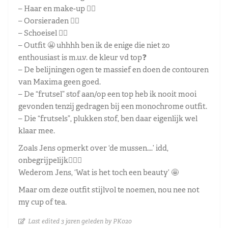
– Haar en make-up 👌🏼
– Oorsieraden 👌🏼
– Schoeisel 👍🏼
– Outfit 😬 uhhhh ben ik de enige die niet zo
enthousiast is m.u.v. de kleur vd top❓
– De belijningen ogen te massief en doen de contouren
van Maxima geen goed.
– De “frutsel” stof aan/op een top heb ik nooit mooi
gevonden tenzij gedragen bij een monochrome outfit.
– Die “frutsels”, plukken stof, ben daar eigenlijk wel
klaar mee.
Zoals Jens opmerkt over ‘de mussen….’ idd,
onbegrijpelijk🤷🏼‍♂️
Wederom Jens, ‘Wat is het toch een beauty’ 🤩
Maar om deze outfit stijlvol te noemen, nou nee not
my cup of tea.
Last edited 3 jaren geleden by PK020