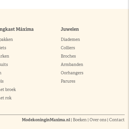
ingkast Máxima
Juwelen
pakken
Diademen
ets
Colliers
urken
Broches
uits
Armbanden
n
Oorhangers
ls
Parures
met broek
et rok
ModekoninginMaxima.nl
|
Boeken
|
Over ons
|
Contact