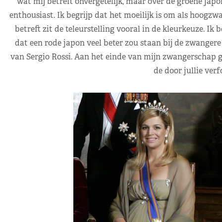
wat mij betreft onvergetelijk, maar over de groene jap
enthousiast. Ik begrijp dat het moeilijk is om als hoogz
betreft zit de teleurstelling vooral in de kleurkeuze. I
dat een rode japon veel beter zou staan bij de zwange
van Sergio Rossi. Aan het einde van mijn zwangerschap gi
de door jullie verf