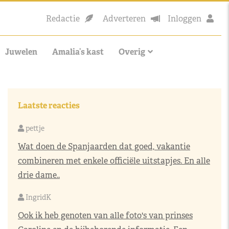
Redactie
Adverteren
Inloggen
Juwelen
Amalia’s kast
Overig
Laatste reacties
pettje
Wat doen de Spanjaarden dat goed, vakantie
combineren met enkele officiële uitstapjes. En alle
drie dame..
IngridK
Ook ik heb genoten van alle foto's van prinses