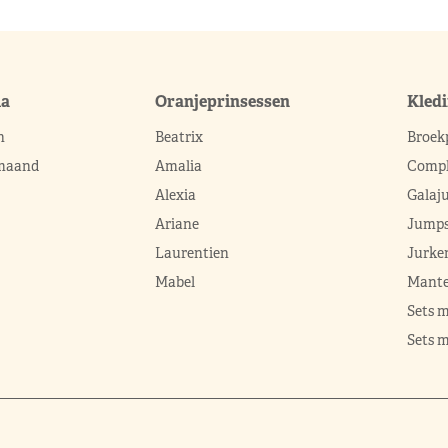
ma
Oranjeprinsessen
Kled
n
Beatrix
Broek
 maand
Amalia
Compl
Alexia
Galaj
Ariane
Jumps
Laurentien
Jurke
Mabel
Mante
Sets 
Sets m