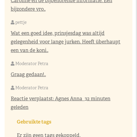
Caroline en de bijbehorende informatie. Een
bijzondere vro..
pettje
Wat een goed idee, prinsjesdag was altijd
gelegenheid voor lange jurken. Heeft überhaupt
een van de koni..
Moderator Petra
Graag gedaan!..
Moderator Petra
Reactie verplaatst:
Agnes Anna
32 minuten
geleden
Gebruikte tags
Er zijn geen tags gekoppeld.