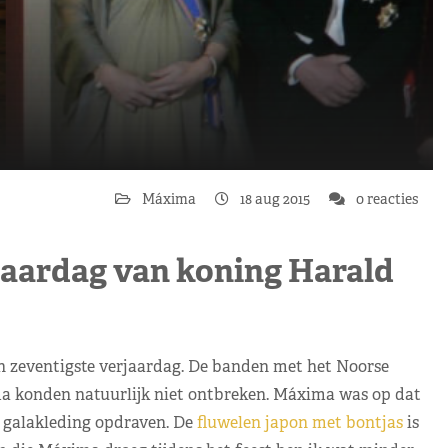
Máxima
18 aug 2015
0 reacties
jaardag van koning Harald
jn zeventigste verjaardag. De banden met het Noorse
a konden natuurlijk niet ontbreken. Máxima was op dat
galakleding opdraven. De
fluwelen japon met bontjas
is