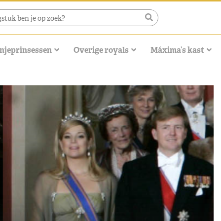
njeprinsessen
Overige royals
Máxima’s kast