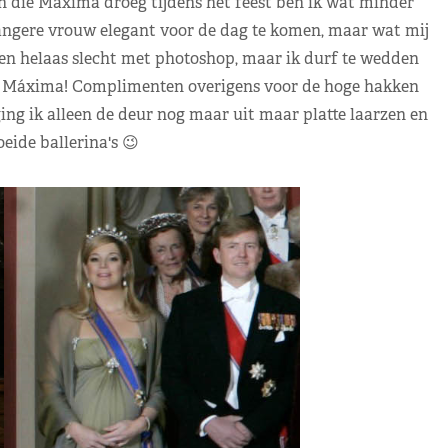
on die Máxima droeg tijdens het feest ben ik wat minder
wangere vrouw elegant voor de dag te komen, maar wat mij
k ben helaas slecht met photoshop, maar ik durf te wedden
re Máxima! Complimenten overigens voor de hoge hakken
ng ik alleen de deur nog maar uit maar platte laarzen en
oeide ballerina's 😉