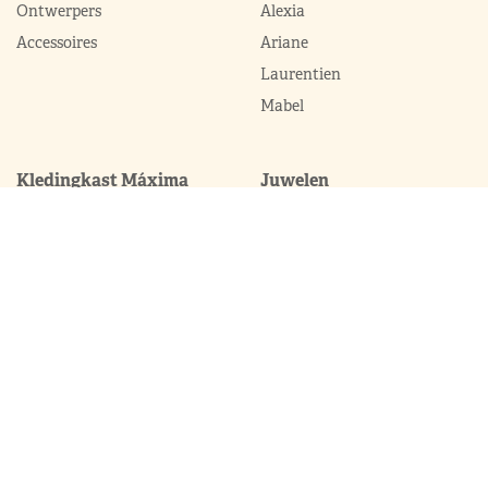
Ontwerpers
Alexia
Accessoires
Ariane
Laurentien
Mabel
Kledingkast Máxima
Juwelen
Broekpakken
Diademen
Complets
Colliers
Galajurken
Broches
Jumpsuits
Armbanden
Jurken
Oorhangers
Mantels
Parures
Sets met broek
Sets met rok