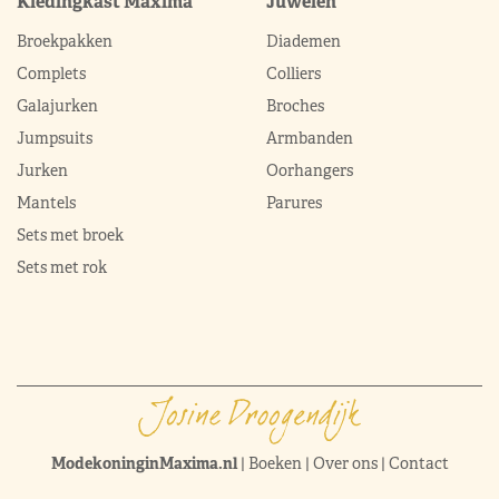
Kledingkast Máxima
Juwelen
Broekpakken
Diademen
Complets
Colliers
Galajurken
Broches
Jumpsuits
Armbanden
Jurken
Oorhangers
Mantels
Parures
Sets met broek
Sets met rok
ModekoninginMaxima.nl
|
Boeken
|
Over ons
|
Contact