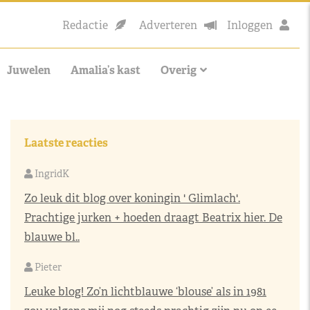
Redactie
Adverteren
Inloggen
Juwelen
Amalia’s kast
Overig
Laatste reacties
IngridK
Zo leuk dit blog over koningin ' Glimlach'.
Prachtige jurken + hoeden draagt Beatrix hier. De
blauwe bl..
Pieter
Leuke blog! Zo’n lichtblauwe ‘blouse’ als in 1981