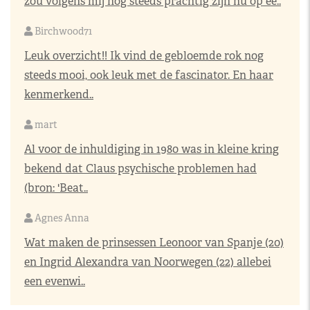
zou volgens mij nog steeds prachtig zijn nu op ee..
Birchwood71
Leuk overzicht!! Ik vind de gebloemde rok nog
steeds mooi, ook leuk met de fascinator. En haar
kenmerkend..
mart
Al voor de inhuldiging in 1980 was in kleine kring
bekend dat Claus psychische problemen had
(bron: 'Beat..
Agnes Anna
Wat maken de prinsessen Leonoor van Spanje (20)
en Ingrid Alexandra van Noorwegen (22) allebei
een evenwi..