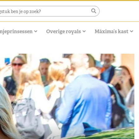
njeprinsessen
Overige royals
Máxima’s kast