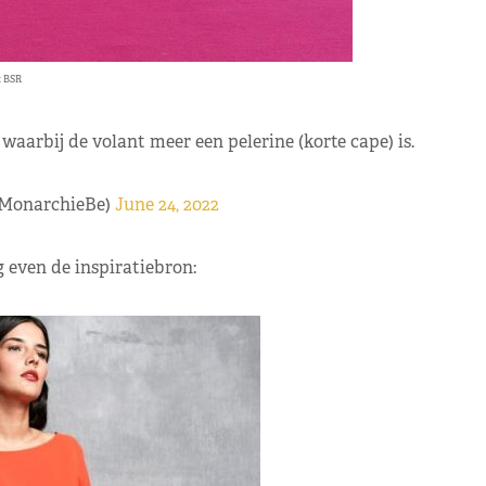
: BSR
waarbij de volant meer een pelerine (korte cape) is.
@MonarchieBe)
June 24, 2022
g even de inspiratiebron: