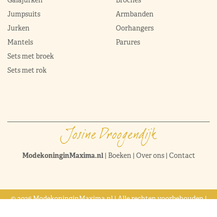
Jumpsuits
Armbanden
Jurken
Oorhangers
Mantels
Parures
Sets met broek
Sets met rok
ModekoninginMaxima.nl
|
Boeken
|
Over ons
|
Contact
© 2026 ModekoninginMaxima.nl | Alle rechten voorbehouden |
Sitemap
|
Privacy & cookie policy