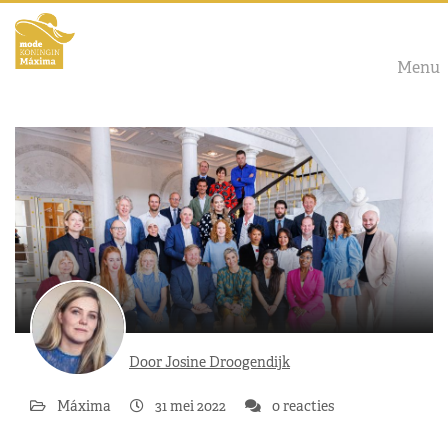
Menu
Door Josine Droogendijk
Máxima
31 mei 2022
0 reacties