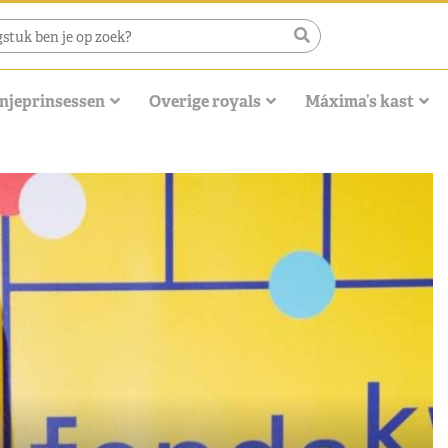
njeprinsessen
Overige royals
Máxima’s kast