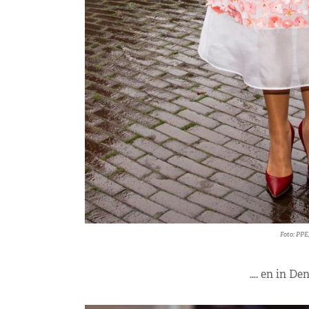
Foto: PPE
…. en in De