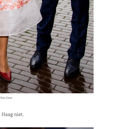
/Van Emst
n Haag niet.