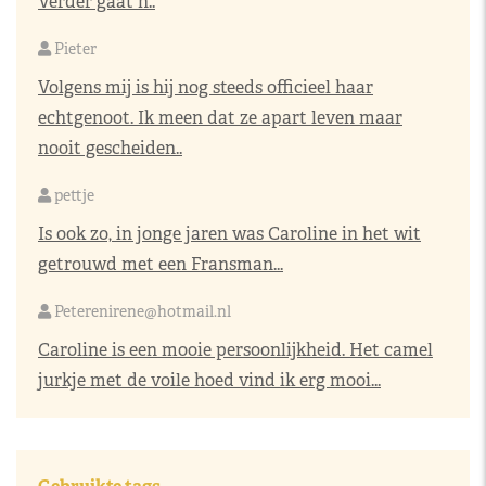
Verder gaat h..
Pieter
Volgens mij is hij nog steeds officieel haar
echtgenoot. Ik meen dat ze apart leven maar
nooit gescheiden..
pettje
Is ook zo, in jonge jaren was Caroline in het wit
getrouwd met een Fransman...
Peterenirene@hotmail.nl
Caroline is een mooie persoonlijkheid. Het camel
jurkje met de voile hoed vind ik erg mooi...