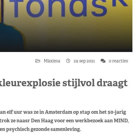
Máxima
29 sep 2021
0 reacties
leurexplosie stijlvol draagt
n elf uur was ze in Amsterdam op stap om het 50-jarig
rtrok ze naasr Den Haag voor een werkbezoek aan MIND,
 een psychisch gezonde samenleving.