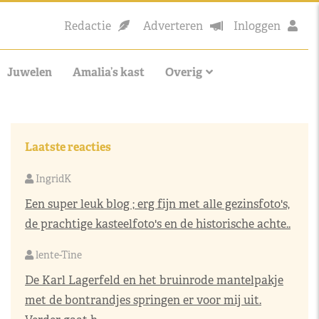
Redactie
Adverteren
Inloggen
Juwelen
Amalia’s kast
Overig
Laatste reacties
IngridK
Een super leuk blog ; erg fijn met alle gezinsfoto's,
de prachtige kasteelfoto's en de historische achte..
lente-Tine
De Karl Lagerfeld en het bruinrode mantelpakje
met de bontrandjes springen er voor mij uit.