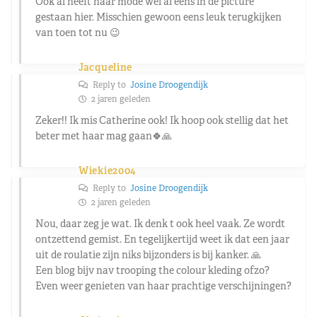
Ook al heeft haar mode wel al eens in de picture
gestaan hier. Misschien gewoon eens leuk terugkijken
van toen tot nu 😉
Jacqueline
Reply to
Josine Droogendijk
2 jaren geleden
Zeker!! Ik mis Catherine ook! Ik hoop ook stellig dat het
beter met haar mag gaan🍀🙏
Wiekie2004
Reply to
Josine Droogendijk
2 jaren geleden
Nou, daar zeg je wat. Ik denk t ook heel vaak. Ze wordt
ontzettend gemist. En tegelijkertijd weet ik dat een jaar
uit de roulatie zijn niks bijzonders is bij kanker. 🙏
Een blog bijv nav trooping the colour kleding ofzo?
Even weer genieten van haar prachtige verschijningen?