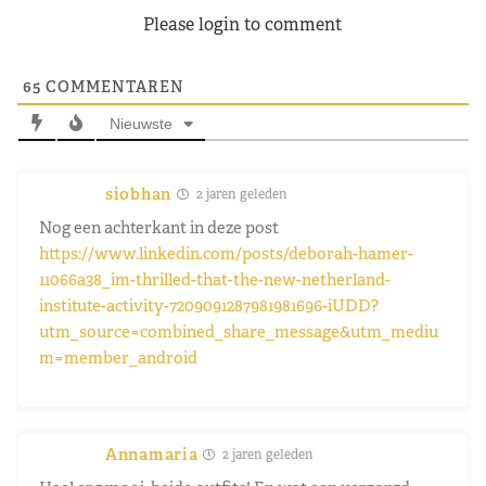
Please login to comment
65
COMMENTAREN
Nieuwste
siobhan
2 jaren geleden
Nog een achterkant in deze post
https://www.linkedin.com/posts/deborah-hamer-
11066a38_im-thrilled-that-the-new-netherland-
institute-activity-7209091287981981696-iUDD?
utm_source=combined_share_message&utm_mediu
m=member_android
Annamaria
2 jaren geleden