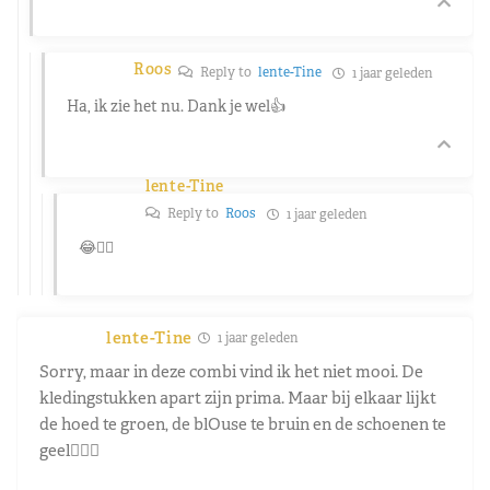
Roos
Reply to
lente-Tine
1 jaar geleden
Ha, ik zie het nu. Dank je wel👍
lente-Tine
Reply to
Roos
1 jaar geleden
😂👍🏻
lente-Tine
1 jaar geleden
Sorry, maar in deze combi vind ik het niet mooi. De
kledingstukken apart zijn prima. Maar bij elkaar lijkt
de hoed te groen, de blOuse te bruin en de schoenen te
geel🤷🏻‍♀️