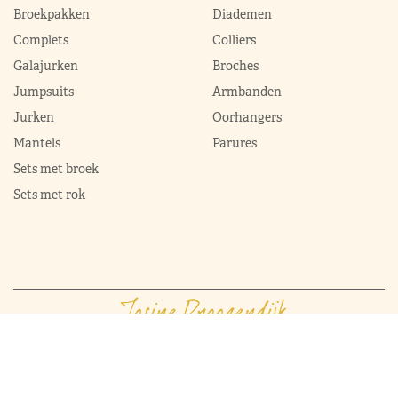
Broekpakken
Diademen
Complets
Colliers
Galajurken
Broches
Jumpsuits
Armbanden
Jurken
Oorhangers
Mantels
Parures
Sets met broek
Sets met rok
ModekoninginMaxima.nl
|
Boeken
|
Over ons
|
Contact