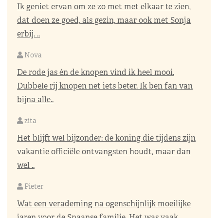
Ik geniet ervan om ze zo met met elkaar te zien,
dat doen ze goed, als gezin, maar ook met Sonja
erbij. ..
Nova
De rode jas én de knopen vind ik heel mooi.
Dubbele rij knopen net iets beter. Ik ben fan van
bijna alle..
zita
Het blijft wel bijzonder: de koning die tijdens zijn
vakantie officiële ontvangsten houdt, maar dan
wel ..
Pieter
Wat een verademing na ogenschijnlijk moeilijke
jaren voor de Spaanse familie. Het was vaak