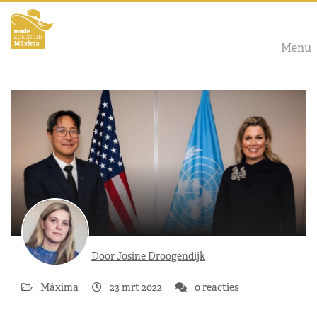
Menu
Door Josine Droogendijk
Máxima
23 mrt 2022
0 reacties