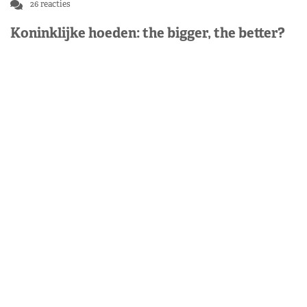
26 reacties
Koninklijke hoeden: the bigger, the better?
Dat royals hoeden dragen weten we allemaal. Maar wat
zijn nu eigenlijk de allergrootste hoeden die er
gedragen zijn? Moderator Petra zette de grootste
koninklijke…
Lees verder