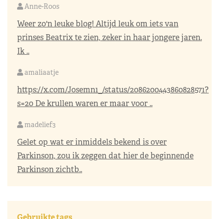
Anne-Roos
Weer zo'n leuke blog! Altijd leuk om iets van
prinses Beatrix te zien, zeker in haar jongere jaren.
Ik ..
amaliaatje
https://x.com/Josemn1_/status/2086200443860828571?
s=20
De krullen waren er maar voor ..
madelief3
Gelet op wat er inmiddels bekend is over
Parkinson, zou ik zeggen dat hier de beginnende
Parkinson zichtb..
Gebruikte tags