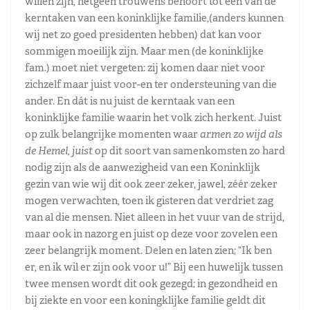
willen zijn, hetgeen trouwens behoort tot één van de
kerntaken van een koninklijke familie,(anders kunnen
wij net zo goed presidenten hebben) dat kan voor
sommigen moeilijk zijn. Maar men (de koninklijke
fam.) moet niet vergeten: zij komen daar niet voor
zichzelf maar juist voor-en ter ondersteuning van die
ander. En dát is nu juist de kerntaak van een
koninklijke familie waarin het volk zich herkent. Juist
op zulk belangrijke momenten waar
armen zo wijd als
de Hemel, juist
op dit soort van samenkomsten zo hard
nodig zijn als de aanwezigheid van een Koninklijk
gezin van wie wij dit ook zeer zeker, jawel, zéér zeker
mogen verwachten, toen ik gisteren dat verdriet zag
van al die mensen. Niet alleen in het vuur van de strijd,
maar ook in nazorg en juist op deze voor zovelen een
zeer belangrijk moment. Delen en laten zien; “Ik ben
er, en ik wil er zijn ook voor u!” Bij een huwelijk tussen
twee mensen wordt dit ook gezegd; in gezondheid en
bij ziekte en voor een koningklijke familie geldt dit