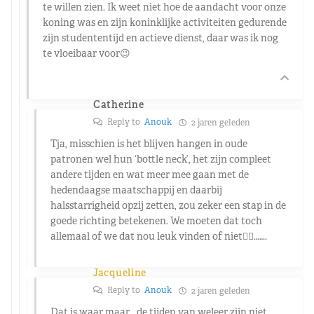
te willen zien. Ik weet niet hoe de aandacht voor onze
koning was en zijn koninklijke activiteiten gedurende
zijn studententijd en actieve dienst, daar was ik nog
te vloeibaar voor😉
Catherine
Reply to
Anouk
2 jaren geleden
Tja, misschien is het blijven hangen in oude
patronen wel hun ‘bottle neck’, het zijn compleet
andere tijden en wat meer mee gaan met de
hedendaagse maatschappij en daarbij
halsstarrigheid opzij zetten, zou zeker een stap in de
goede richting betekenen. We moeten dat toch
allemaal of we dat nou leuk vinden of niet🤷‍♀️…….
Jacqueline
Reply to
Anouk
2 jaren geleden
Dat is waar maar… de tijden van weleer zijn niet