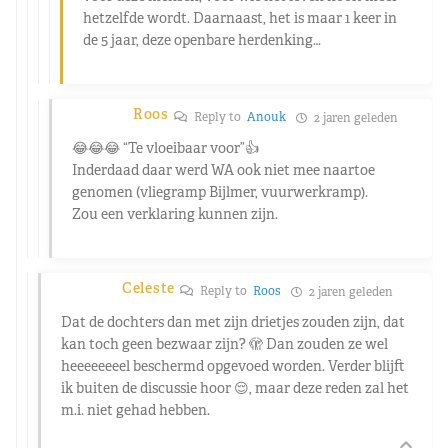
hetzelfde wordt. Daarnaast, het is maar 1 keer in
de 5 jaar, deze openbare herdenking…
Roos
Reply to
Anouk
2 jaren geleden
😂😂😂 “Te vloeibaar voor”👍
Inderdaad daar werd WA ook niet mee naartoe
genomen (vliegramp Bijlmer, vuurwerkramp).
Zou een verklaring kunnen zijn.
Celeste
Reply to
Roos
2 jaren geleden
Dat de dochters dan met zijn drietjes zouden zijn, dat
kan toch geen bezwaar zijn? 🫣 Dan zouden ze wel
heeeeeeeel beschermd opgevoed worden. Verder blijft
ik buiten de discussie hoor 😌, maar deze reden zal het
m.i. niet gehad hebben.