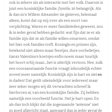
ook in zekere zin als interactie met het volk. Daarom is
juist een koninklijke familie,
familie,
zó belangrijk. Als
ik dan zo’n Willem Alexander zie gisteren, helemaal
alleen, komt dat op mij over als een soort van
verplichting. Waren er meer familieleden geweest, zou
ik in ieder geval hebben gedacht: wat fijn dat ze er als
familie zijn dat ze als familie willen omarmen, omdat
het hier ook families treft. Koningin en prinses zijn,
betekend niet alleen maar feestjes, dure oorbelletjes,
tiara’s Valentino’s koetsjes enfin noem maar tuurlijk
het hoort erbij maar….het is uiterlijk vertoon. Nee, zulk
een vooraanstaande functie vraagt inhoudelijk echter
zoveel meer namelijk: Koninklijk zijn in hart en ziel
en
in daden! Dat geldt uiteindelijk voor iedereen! maar
zeer zeker mogen wij dit verwachten schreef ik
hierboven al, van een koninklijke familie. Zij hebben
namelijk een voorbeeld functie. Stel je hart open. En
als dan toch blijkt dat die zogenaamde “antenne” niet
zo goed afgericht staat, aanvaard dan in ieder geval de