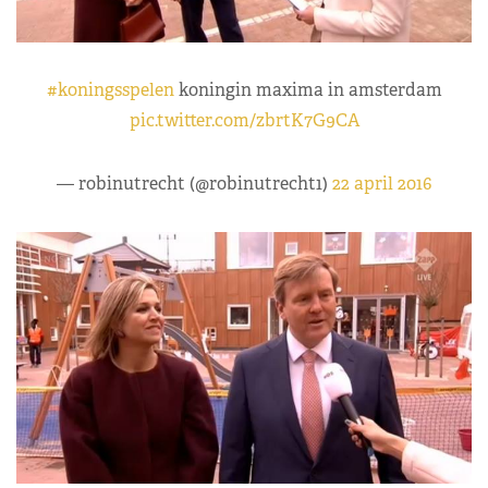
#koningsspelen
koningin maxima in amsterdam
pic.twitter.com/zbrtK7G9CA
— robinutrecht (@robinutrecht1)
22 april 2016