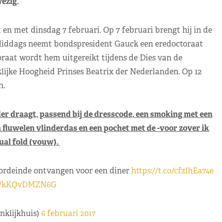
ezig.
n met dinsdag 7 februari. Op 7 februari brengt hij in de
 Middags neemt bondspresident Gauck een eredoctoraat
oraat wordt hem uitgereikt tijdens de Dies van de
lijke Hoogheid Prinses Beatrix der Nederlanden. Op 12
n.
r draagt, passend bij de dresscode, een smoking met een
 fluwelen vlinderdas en een pochet met de -voor zover ik
ual fold (vouw).
ordeinde ontvangen voor een diner
https://t.co/cfzlhEa74e
om/kKQvDMZN6G
nklijkhuis)
6 februari 2017