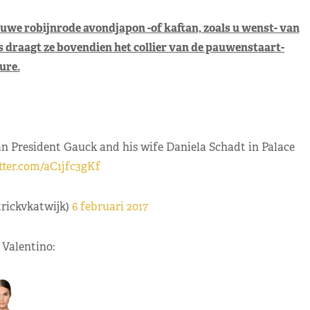
we robijnrode avondjapon -of kaftan, zoals u wenst- van
s draagt ze bovendien het collier van de pauwenstaart-
ure.
 President Gauck and his wife Daniela Schadt in Palace
itter.com/aC1jfc3gKf
trickvkatwijk)
6 februari 2017
Valentino: