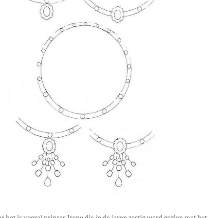
 het is vooral prinses Irene die in de jaren zestig werd gezien met het