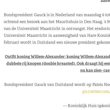
aanw
Bondspresident Gauck is in Nederland van maandag 6 tot e
ochtend een bezoek aan het Mauritshuis in Den Haag. ’s
van de Universiteit Maastricht in ontvangst. Het eredoct
Universiteit Maastricht in aanwezigheid van Hare Konink
februari wordt in Duitsland een nieuwe president gekoze
Outfit koning Willem-Alexander: koning Willem-Alexande
dubbele rij knopen (double breasted). Ook draagt hij een
nu kan zien- cas
Bondspresident Gauck van Duitsland wordt op Paleis No
pic.twitter.c
— Koninklijk Huis (@koni