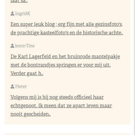
laat sa..
IngridK
Een super leuk blog ; erg fijn met alle gezinsfoto's,
de prachtige kasteelfoto's en de historische achte..
lente-Tine
De Karl Lagerfeld en het bruinrode mantelpakje
met de bontrandjes springen er voor mij uit.
Verder gaat h..
Pieter
Volgens mij is hij nog steeds officieel haar
echtgenoot. Ik meen dat ze apart leven maar
nooit gescheiden..