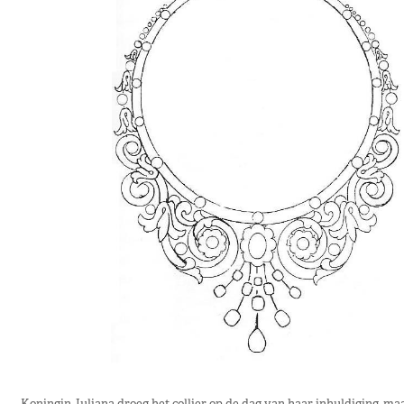
Koningin Juliana droeg het collier op de dag van haar inhuldiging, maar