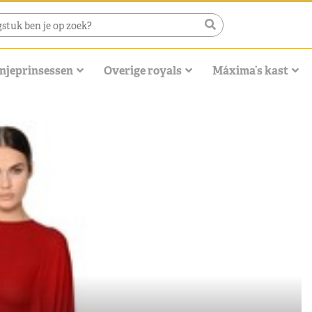
njeprinsessen
Overige royals
Máxima’s kast