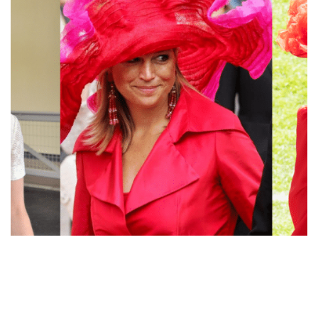
Accessoires
België
Máxima
Overige royals
30 jul 2026
26 reacties
Koninklijke hoeden: the bigger, the better?