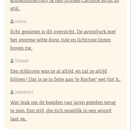
komkommertijd:) Ik heb prinses Caroline altijd zo
stijl..
colora
Echt genieten is dit overzicht. De avondjurk met
het enorme witte dons, tule en lichtroze linten
boven zw..
Trixedo
Een stijlicoon was ze al altijd, en zal ze altijd
blijven ! Dat is ze in feite aan 'le Rocher' wel (tot h..
Juliette07
Wat leuk om de beelden van jaren geleden terug
te zien. Een stijl, die zich moeilijk in een woord
laat sa..