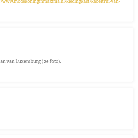
://www.modekoninginmaxima.nl/kledingkast/kabeltrui-van-
an van Luxemburg ( 2e foto).