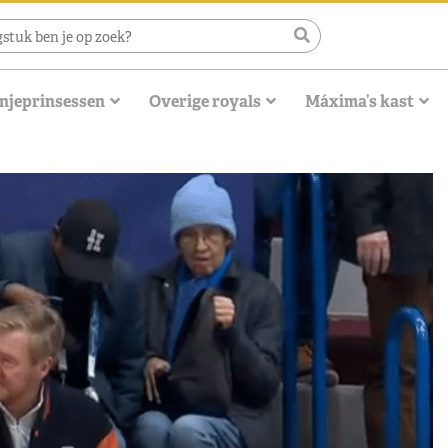
njeprinsessen
Overige royals
Máxima’s kast