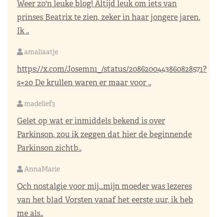
Weer zo'n leuke blog! Altijd leuk om iets van
prinses Beatrix te zien, zeker in haar jongere jaren.
Ik ..
amaliaatje
https://x.com/Josemn1_/status/2086200443860828571?
s=20
De krullen waren er maar voor ..
madelief3
Gelet op wat er inmiddels bekend is over
Parkinson, zou ik zeggen dat hier de beginnende
Parkinson zichtb..
AnnaMarie
Och nostalgie voor mij…mijn moeder was lezeres
van het blad Vorsten vanaf het eerste uur, ik heb
me als..