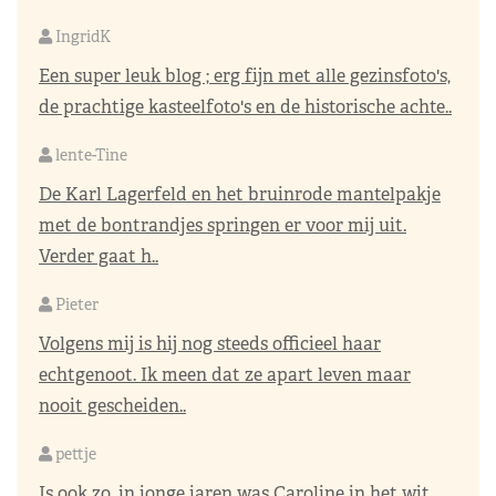
IngridK
Een super leuk blog ; erg fijn met alle gezinsfoto's,
de prachtige kasteelfoto's en de historische achte..
lente-Tine
De Karl Lagerfeld en het bruinrode mantelpakje
met de bontrandjes springen er voor mij uit.
Verder gaat h..
Pieter
Volgens mij is hij nog steeds officieel haar
echtgenoot. Ik meen dat ze apart leven maar
nooit gescheiden..
pettje
Is ook zo, in jonge jaren was Caroline in het wit