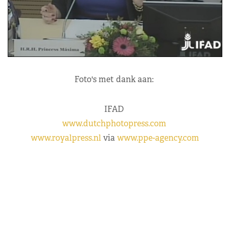
Foto's met dank aan:
IFAD
www.dutchphotopress.com
www.royalpress.nl
via
www.ppe-agency.com