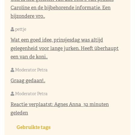
Caroline en de bijbehorende informatie. Een
bijzondere vro..
pettje
Wat een goed idee, prinsjesdag was altijd
gelegenheid voor lange jurken. Heeft überhaupt
een van de koni..
Moderator Petra
Graag gedaan!..
Moderator Petra
Reactie verplaatst:
Agnes Anna
32 minuten
geleden
Gebruikte tags