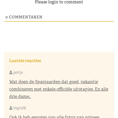
Please login to comment
0
COMMENTAREN
Laatste reacties
pettje
Wat doen de Spanjaarden dat goed, vakantie
combineren met enkele officiële uitstapjes. En alle
drie dame..
IngridK
Ook ik heb genoten van alle foto's van prinses