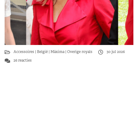
Accessoires
België
Máxima
Overige royals
30 jul 2026
26 reacties
Koninklijke hoeden: the bigger, the better?
Dat royals hoeden dragen weten we allemaal. Maar wat
zijn nu eigenlijk de allergrootste hoeden die er
gedragen zijn? Moderator Petra zette de grootste
koninklijke…
Lees verder