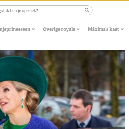
njeprinsessen
Overige royals
Máxima’s kast