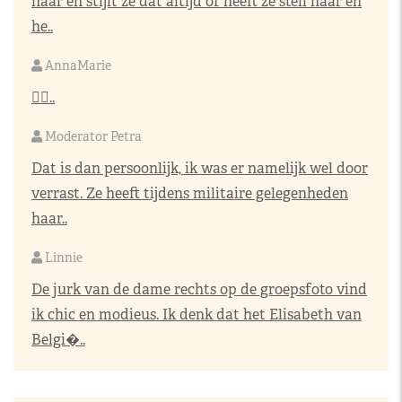
haar en stijlt ze dat altijd of heeft ze steil haar en
he..
AnnaMarie
👌🏼..
Moderator Petra
Dat is dan persoonlijk, ik was er namelijk wel door
verrast. Ze heeft tijdens militaire gelegenheden
haar..
Linnie
De jurk van de dame rechts op de groepsfoto vind
ik chic en modieus. Ik denk dat het Elisabeth van
Belgi�..