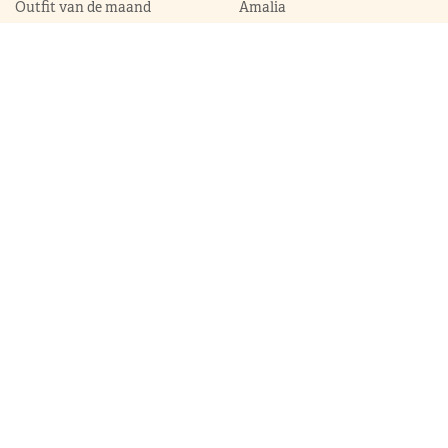
Outfit van de maand
Amalia
Ontwerpers
Alexia
Accessoires
Ariane
Laurentien
Mabel
Kledingkast Máxima
Juwelen
Broekpakken
Diademen
Complets
Colliers
Galajurken
Broches
Jumpsuits
Armbanden
Jurken
Oorhangers
Mantels
Parures
Sets met broek
Sets met rok