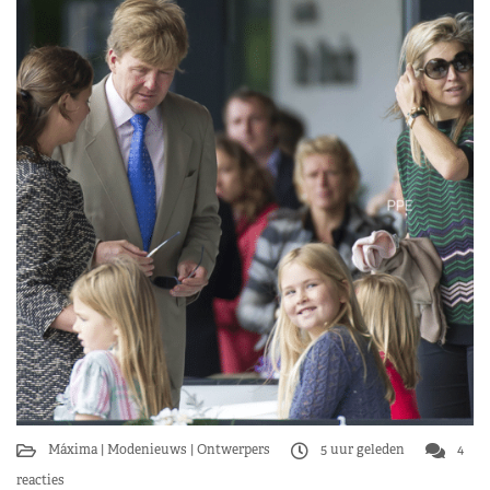
Máxima
Modenieuws
Ontwerpers
5 uur geleden
4
reacties