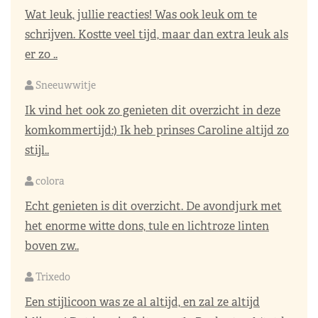
Wat leuk, jullie reacties! Was ook leuk om te
schrijven. Kostte veel tijd, maar dan extra leuk als
er zo ..
Sneeuwwitje
Ik vind het ook zo genieten dit overzicht in deze
komkommertijd:) Ik heb prinses Caroline altijd zo
stijl..
colora
Echt genieten is dit overzicht. De avondjurk met
het enorme witte dons, tule en lichtroze linten
boven zw..
Trixedo
Een stijlicoon was ze al altijd, en zal ze altijd