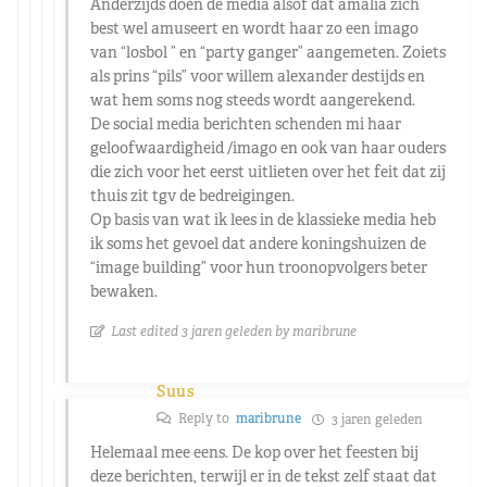
Anderzijds doen de media alsof dat amalia zich
best wel amuseert en wordt haar zo een imago
van “losbol ” en “party ganger” aangemeten. Zoiets
als prins “pils” voor willem alexander destijds en
wat hem soms nog steeds wordt aangerekend.
De social media berichten schenden mi haar
geloofwaardigheid /imago en ook van haar ouders
die zich voor het eerst uitlieten over het feit dat zij
thuis zit tgv de bedreigingen.
Op basis van wat ik lees in de klassieke media heb
ik soms het gevoel dat andere koningshuizen de
“image building” voor hun troonopvolgers beter
bewaken.
Last edited 3 jaren geleden by maribrune
Suus
Reply to
maribrune
3 jaren geleden
Helemaal mee eens. De kop over het feesten bij
deze berichten, terwijl er in de tekst zelf staat dat