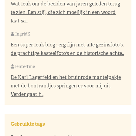
Wat leuk om de beelden van jaren geleden terug
te zien. Een stijl, die zich moeilijk in een woord
laat sa..
IngridK
Een super leuk blog ; erg fijn met alle gezinsfoto's,
de prachtige kasteelfoto's en de historische achte..
lente-Tine
De Karl Lagerfeld en het bruinrode mantelpakje
met de bontrandjes springen er voor mij uit.
Verder gaat h..
Gebruikte tags