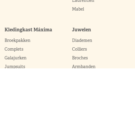
Laurentien
Mabel
Kledingkast Máxima
Juwelen
Broekpakken
Diademen
Complets
Colliers
Galajurken
Broches
Jumpsuits
Armbanden
Jurken
Oorhangers
Mantels
Parures
Sets met broek
Sets met rok