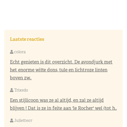
Laatste reacties
colora
Echt genieten is dit overzicht. De avondjurk met
het enorme witte dons, tule en lichtroze linten
boven zw..
Trixedo
Een stijlicoon was ze al altijd, en zal ze altijd
blijven ! Dat is ze in feite aan 'le Rocher' wel (tot h..
Juliette07