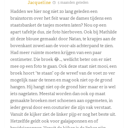
Jacqueline
5 maanden geleden
Hadden we hier nog niet zo lang geleden een
brainstorm over het feit waar de dames tijdens een
staatsbanket de tasjes moeten laten? Nou op een
apart tafeltje dus, zie foto hierboven. Ook bij Mathilde
zit deze blouse gemaakt door Natan, te krapjes aan de
bovenkant zowel aan de voor-als achterpand te zien.
Had meer ruimte moeten krijgen van een paar
centimeter. Die broek 😂…, wellicht beter om er niet
mee op een foto te gaan. Ook deze staat niet mooi, een
broek hoort “te staan” op de wreef van de voet zo ver
mogelijk naar de tenen en mag ook niet op de grond
hangen. Hij hangt niet op de grond hier maar er is wel
iets nagelaten. Meestal worden dan ook op maat
gemaakte broeken met schoenen aan opgemeten, in
ieder geval door een couturier die zijn vak verstaat.
Vanuit de kijker ziet de linker pijp er nog het beste uit.
Hetzelfde geldt ook voor galajaponnen en of
bruidsjaponnen. Vanuit de kijker is de linker pijp