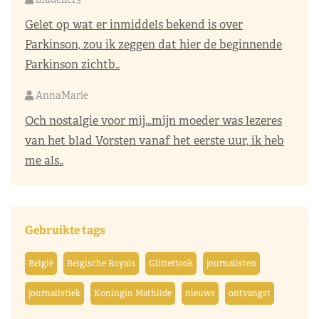
Gelet op wat er inmiddels bekend is over
Parkinson, zou ik zeggen dat hier de beginnende
Parkinson zichtb..
AnnaMarie
Och nostalgie voor mij…mijn moeder was lezeres
van het blad Vorsten vanaf het eerste uur, ik heb
me als..
Gebruikte tags
België
Belgische Royals
Glitterlook
journalisten
journalistiek
Koningin Mathilde
nieuws
ontvangst