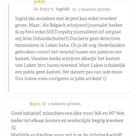
peter
Reply to
IngridK
5 maanden geleden
Ingrid idd..socialisen met de pers kan enkel voordeel
geven. Maar… Als Belgisch schrijvend journalist herken
ik op foto enkel NIET-royalty journalisten (of ontgaat
mij Wim Dehandschutter?) Dus beter geen detectives
binnenlaten in Laken haha. Oh ja dit nog: Nederlanders
gebruiken correct het verschil tussen een paleis en een
kasteel. Vlaamse media schrijven dikwijls ‘het kasteel
van Laken’ brrr, haren overeind. Want Laken is duidelijk
een paleis, geen kasteel. Het dateert pas van 19de eeuw.
Dus Josine: even corrigeren in jullie artikels! 🙂
Roos
5 maanden geleden
Goed initiatief, misschien een idee voor WA en M? Wat
nader tot elkaar komen en wederzijds begrip kweken
🤔
Mathilde en kleding; voor mij is ze de richting kwijt🫣