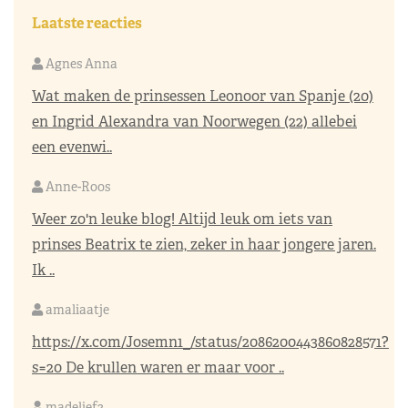
Laatste reacties
Agnes Anna
Wat maken de prinsessen Leonoor van Spanje (20)
en Ingrid Alexandra van Noorwegen (22) allebei
een evenwi..
Anne-Roos
Weer zo'n leuke blog! Altijd leuk om iets van
prinses Beatrix te zien, zeker in haar jongere jaren.
Ik ..
amaliaatje
https://x.com/Josemn1_/status/2086200443860828571?
s=20
De krullen waren er maar voor ..
madelief3