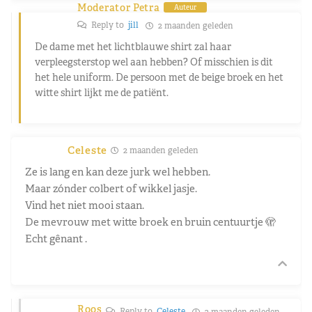
Moderator Petra
Auteur
Reply to
jill
2 maanden geleden
De dame met het lichtblauwe shirt zal haar
verpleegsterstop wel aan hebben? Of misschien is dit
het hele uniform. De persoon met de beige broek en het
witte shirt lijkt me de patiënt.
Celeste
2 maanden geleden
Ze is lang en kan deze jurk wel hebben.
Maar zónder colbert of wikkel jasje.
Vind het niet mooi staan.
De mevrouw met witte broek en bruin centuurtje 🫣
Echt gênant .
Roos
Reply to
Celeste
2 maanden geleden