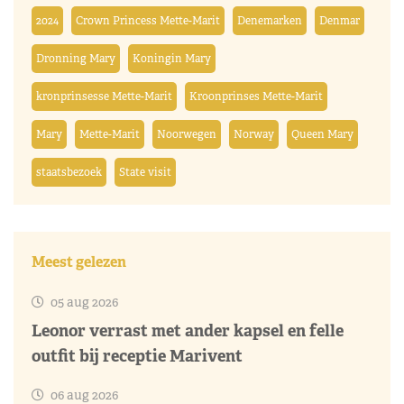
2024
Crown Princess Mette-Marit
Denemarken
Denmar
Dronning Mary
Koningin Mary
kronprinsesse Mette-Marit
Kroonprinses Mette-Marit
Mary
Mette-Marit
Noorwegen
Norway
Queen Mary
staatsbezoek
State visit
Meest gelezen
05 aug 2026
Leonor verrast met ander kapsel en felle
outfit bij receptie Marivent
06 aug 2026