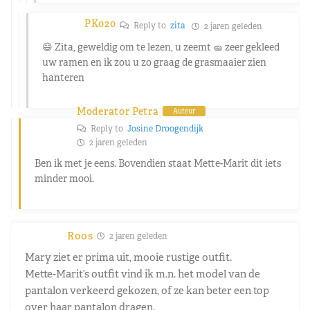
PK020
Reply to
zita
2 jaren geleden
😄 Zita, geweldig om te lezen, u zeemt 🧽 zeer gekleed
uw ramen en ik zou u zo graag de grasmaaier zien
hanteren
Moderator Petra
Auteur
Reply to
Josine Droogendijk
2 jaren geleden
Ben ik met je eens. Bovendien staat Mette-Marit dit iets
minder mooi.
Roos
2 jaren geleden
Mary ziet er prima uit, mooie rustige outfit.
Mette-Marit’s outfit vind ik m.n. het model van de
pantalon verkeerd gekozen, of ze kan beter een top
over haar pantalon dragen.