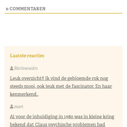
0
COMMENTAREN
Laatste reacties
Birchwood71
Leuk overzicht!! Ik vind de gebloemde rok nog
steeds mooi, ook leuk met de fascinator. En haar
kenmerkend..
mart
Al voor de inhuldiging in 1980 was in kleine kring
bekend dat Claus psychische problemen had