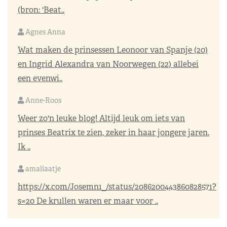
(bron: 'Beat..
Agnes Anna
Wat maken de prinsessen Leonoor van Spanje (20)
en Ingrid Alexandra van Noorwegen (22) allebei
een evenwi..
Anne-Roos
Weer zo'n leuke blog! Altijd leuk om iets van
prinses Beatrix te zien, zeker in haar jongere jaren.
Ik ..
amaliaatje
https://x.com/Josemn1_/status/2086200443860828571?
s=20
De krullen waren er maar voor ..