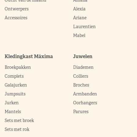
Ontwerpers
Alexia
Accessoires
Ariane
Laurentien
Mabel
Kledingkast Máxima
Juwelen
Broekpakken
Diademen
Complets
Colliers
Galajurken
Broches
Jumpsuits
Armbanden
Jurken
Oorhangers
Mantels
Parures
Sets met broek
Sets met rok