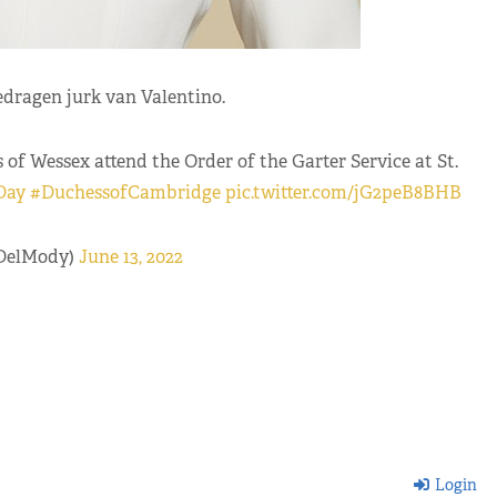
edragen jurk van Valentino.
f Wessex attend the Order of the Garter Service at St.
Day
#DuchessofCambridge
pic.twitter.com/jG2peB8BHB
DelMody)
June 13, 2022
Login