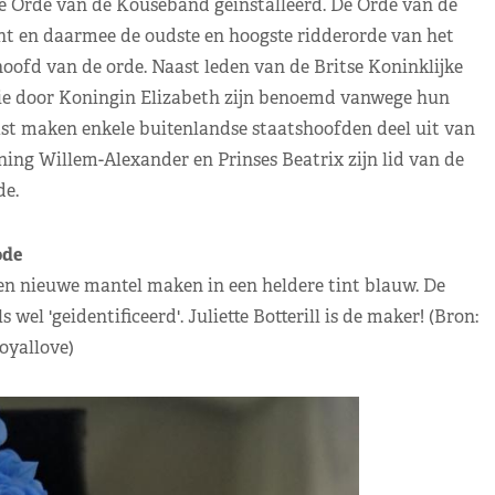
de Orde van de Kouseband geinstalleerd. De Orde van de
ht en daarmee de oudste en hoogste ridderorde van het
oofd van de orde. Naast leden van de Britse Koninklijke
 die door Koningin Elizabeth zijn benoemd vanwege hun
st maken enkele buitenlandse staatshoofden deel uit van
ng Willem-Alexander en Prinses Beatrix zijn lid van de
de.
de
een nieuwe mantel maken in een heldere tint blauw. De
el 'geidentificeerd'. Juliette Botterill is de maker! (Bron:
oyallove)