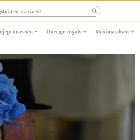
njeprinsessen
Overige royals
Máxima’s kast