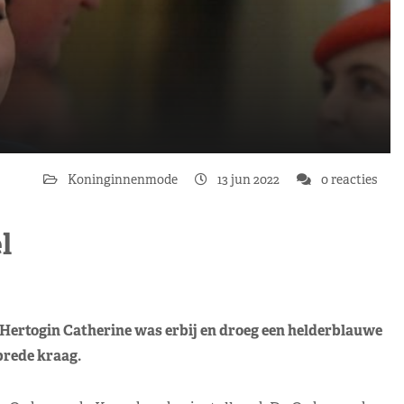
Koninginnenmode
13 jun 2022
0 reacties
l
. Hertogin Catherine was erbij en droeg een helderblauwe
brede kraag.