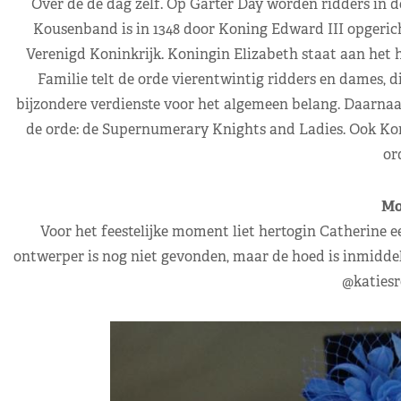
Over de de dag zelf. Op Garter Day worden ridders in 
Kousenband is in 1348 door Koning Edward III opgeric
Verenigd Koninkrijk. Koningin Elizabeth staat aan het h
Familie telt de orde vierentwintig ridders en dames,
bijzondere verdienste voor het algemeen belang. Daarnaa
de orde: de Supernumerary Knights and Ladies. Ook Koni
or
Mo
Voor het feestelijke moment liet hertogin Catherine 
ontwerper is nog niet gevonden, maar de hoed is inmiddels w
@katiesr