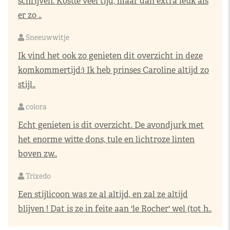
schrijven. Kostte veel tijd, maar dan extra leuk als
er zo ..
Sneeuwwitje
Ik vind het ook zo genieten dit overzicht in deze
komkommertijd:) Ik heb prinses Caroline altijd zo
stijl..
colora
Echt genieten is dit overzicht. De avondjurk met
het enorme witte dons, tule en lichtroze linten
boven zw..
Trixedo
Een stijlicoon was ze al altijd, en zal ze altijd
blijven ! Dat is ze in feite aan 'le Rocher' wel (tot h..