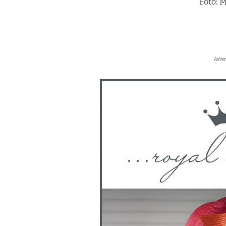
Foto: M
Adver