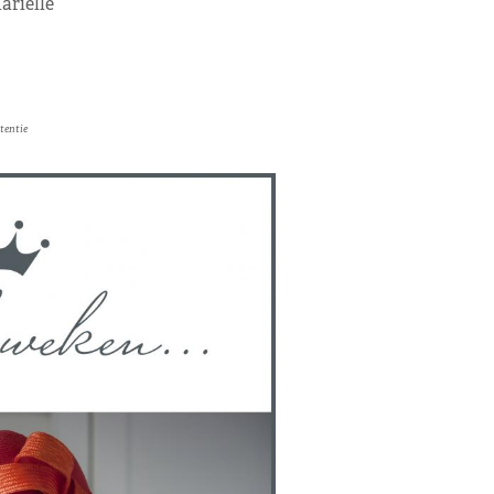
arielle
tentie