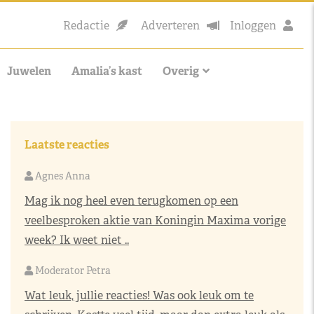
Redactie
Adverteren
Inloggen
Juwelen
Amalia’s kast
Overig
Laatste reacties
Agnes Anna
Mag ik nog heel even terugkomen op een
veelbesproken aktie van Koningin Maxima vorige
week? Ik weet niet ..
Moderator Petra
Wat leuk, jullie reacties! Was ook leuk om te