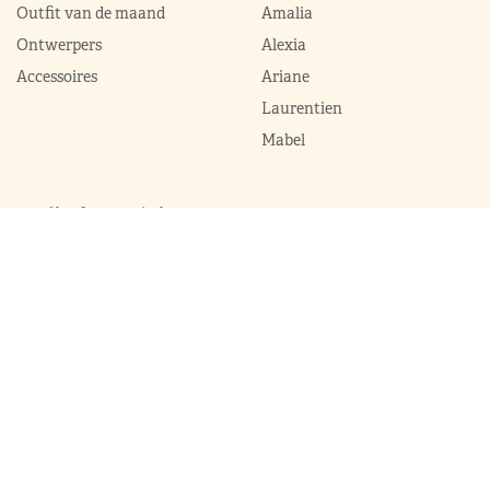
Outfit van de maand
Amalia
Ontwerpers
Alexia
Accessoires
Ariane
Laurentien
Mabel
Kledingkast Máxima
Juwelen
Broekpakken
Diademen
Complets
Colliers
Galajurken
Broches
Jumpsuits
Armbanden
Jurken
Oorhangers
Mantels
Parures
Sets met broek
Sets met rok