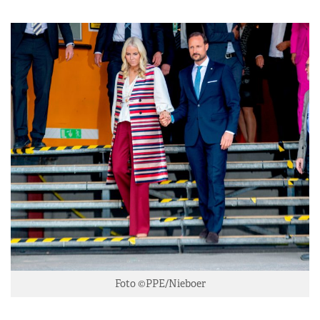
Foto ©PPE/Nieboer