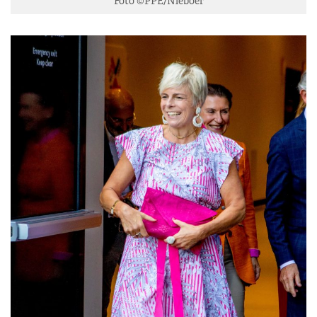
Foto ©PPE/Nieboer