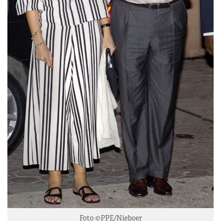
Foto ©PPE/Nieboer