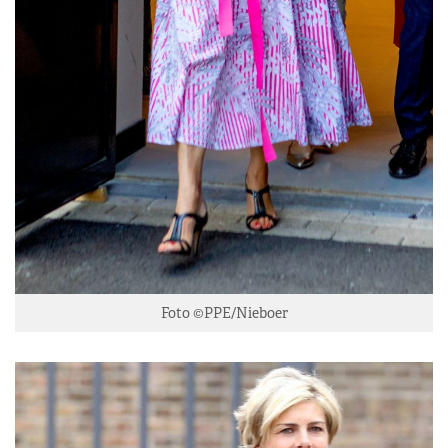
Foto ©PPE/Nieboer