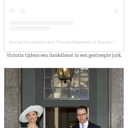
Een bericht gedeeld door Princess Madeleine of Sweden (@princess_madeleine_of_sweden)
Victoria tijdens een dankdienst in een gestreepte jurk.