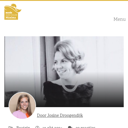
Menu
Door Josine Droogendijk
Beatrix
19 okt 2024
32 reacties