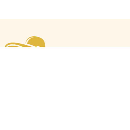
Mode Máxima
Oranjeprinsessen
Mode algemeen
Beatrix