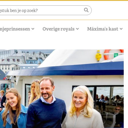
njeprinsessen
Overige royals
Máxima’s kast