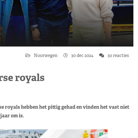
Noorwegen
30 dec 2024
30 reacties
rse royals
rse royals hebben het pittig gehad en vinden het vast niet
 jaar om is.