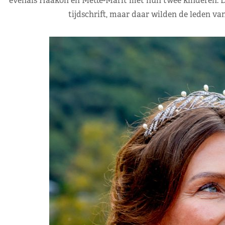
evenals Haakon en Mette-Marit met hun twee kinderen. D
tijdschrift, maar daar wilden de leden va