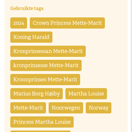
Gebruikte tags
2024
Crown Princess Mette-Marit
Koning Harald
Kronprinsessan Mette-Marit
kronprinsesse Mette-Marit
Kroonprinses Mette-Marit
Marius Borg Høiby
Martha Louise
Mette-Marit
Noorwegen
Norway
Princess Martha Louise