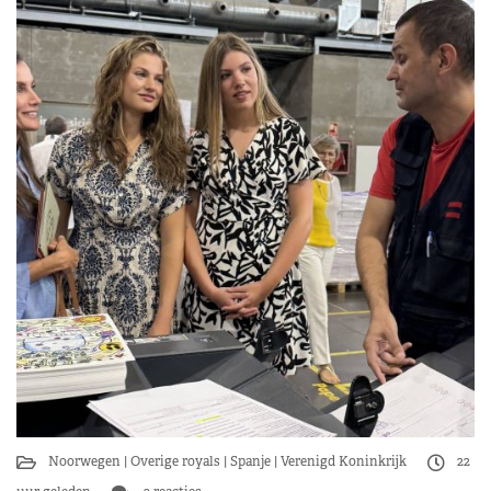
Noorwegen
Overige royals
Spanje
Verenigd Koninkrijk
22