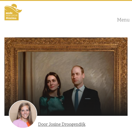
Menu
Door Josine Droogendijk