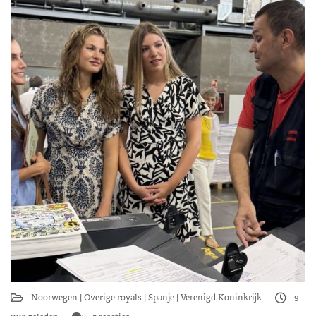
Noorwegen
Overige royals
Spanje
Verenigd Koninkrijk
9