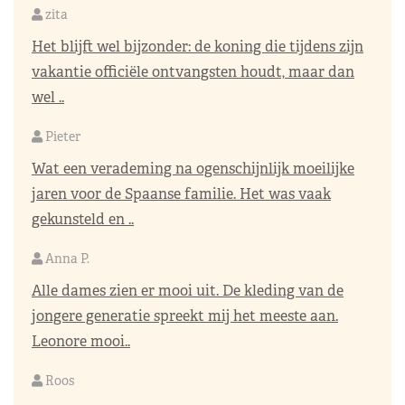
zita
Het blijft wel bijzonder: de koning die tijdens zijn
vakantie officiële ontvangsten houdt, maar dan
wel ..
Pieter
Wat een verademing na ogenschijnlijk moeilijke
jaren voor de Spaanse familie. Het was vaak
gekunsteld en ..
Anna P.
Alle dames zien er mooi uit. De kleding van de
jongere generatie spreekt mij het meeste aan.
Leonore mooi..
Roos