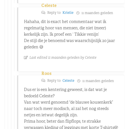
Celeste
Reply to
Krielie
11 maanden geleden
Hahaha, dit is exact het commentaar wat ik
regelmatig hoor van mensen, die niet (meer)
kerkelijk zijn. Ik proef een ‘ Tikkie venijn’
De stijl die je benoemd was waarschijnlijk 20 jaar
geleden 😅
Last edited 11 maanden geleden by Celeste
Roos
Reply to
Celeste
11 maanden geleden
Dus er is een kentering geweest, is dat wat je
bedoeld Celeste?
Van wat werd genoemd “de blauwe kousenkerk”
naar toch meer modisch, al zal het nog steeds
netjes en ietwat degelijk zijn.
Prima hoor, beter dan flipflops, te strakke
verwassen kleding of leggings met korte T-shirts🫣