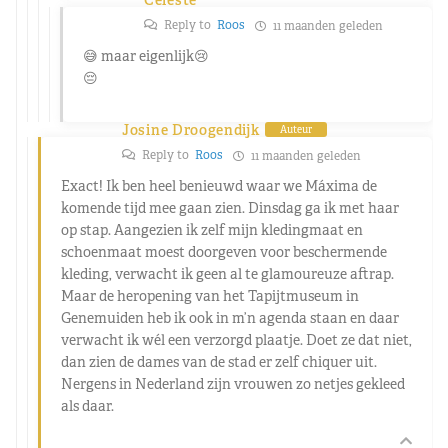
Reply to
Roos
11 maanden geleden
😅 maar eigenlijk😢
😔
Josine Droogendijk
Auteur
Reply to
Roos
11 maanden geleden
Exact! Ik ben heel benieuwd waar we Máxima de
komende tijd mee gaan zien. Dinsdag ga ik met haar
op stap. Aangezien ik zelf mijn kledingmaat en
schoenmaat moest doorgeven voor beschermende
kleding, verwacht ik geen al te glamoureuze aftrap.
Maar de heropening van het Tapijtmuseum in
Genemuiden heb ik ook in m’n agenda staan en daar
verwacht ik wél een verzorgd plaatje. Doet ze dat niet,
dan zien de dames van de stad er zelf chiquer uit.
Nergens in Nederland zijn vrouwen zo netjes gekleed
als daar.