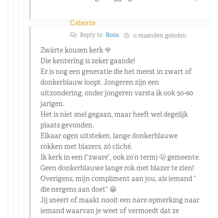
Celeste
Reply to
Roos
11 maanden geleden
Zwárte kousen kerk 🌹
Die kentering is zeker gaande!
Er is nog een generatie die het meest in zwart of
donkerblauw loopt. Jongeren zijn een
uitzondering, onder jongeren varsta ik ook 50-60
jarigen.
Het is niet snel gegaan, maar heeft wel degelijk
plaats gevonden.
Elkaar ogen uitsteken, lange donkerblauwe
rokken met blazers, zó cliché.
Ik kerk in een (“zware”, ook zo’n term) 🫢 gemeente.
Geen donkerblauwe lange rok met blazer te zien!
Overigens, mijn compliment aan jou, als iemand ”
die nergens aan doet” 😁
Jij sneert of maakt nooit een nare opmerking naar
iemand waarvan je weet of vermoedt dat ze