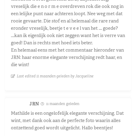
vreselijk die e n o r m e overdreven rok die ook nog in
een lelijke punt naar achteren loopt. Nee weg met dat
rooie gevaarte. Die stof en al helemaal die rare rand
eronder vreselijk, beetje t e v e e l van het …. goede?
….kan ik eigenlijk ook niet zeggen want het is verre van
goed! Dan is rechts met hoed iets beter.
En helemaal eens met het commentaar hieronder van
JRN: haar enorme elegante verschijning redt haar, en
die wint!
Last edited 11 maanden geleden by Jacqueline
JRN
11 maanden geleden
Mathilde is een ongelofelijk elegante verschijning. Dat
wint, met dank ook aan de perfecte foto waarin alles
ontzettend goed wordt uitgelicht. Hallo beentjes!