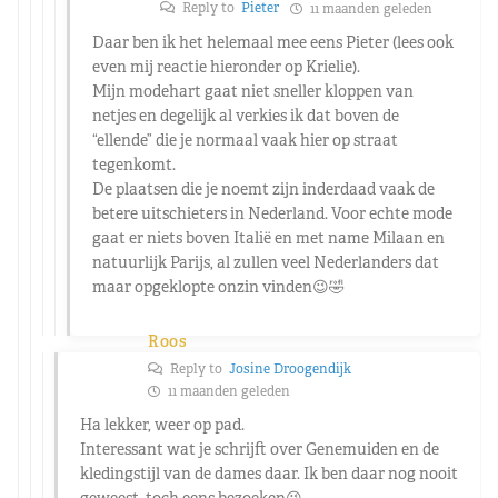
Reply to
Pieter
11 maanden geleden
Daar ben ik het helemaal mee eens Pieter (lees ook
even mij reactie hieronder op Krielie).
Mijn modehart gaat niet sneller kloppen van
netjes en degelijk al verkies ik dat boven de
“ellende” die je normaal vaak hier op straat
tegenkomt.
De plaatsen die je noemt zijn inderdaad vaak de
betere uitschieters in Nederland. Voor echte mode
gaat er niets boven Italië en met name Milaan en
natuurlijk Parijs, al zullen veel Nederlanders dat
maar opgeklopte onzin vinden😉🤣
Roos
Reply to
Josine Droogendijk
11 maanden geleden
Ha lekker, weer op pad.
Interessant wat je schrijft over Genemuiden en de
kledingstijl van de dames daar. Ik ben daar nog nooit
geweest, toch eens bezoeken😉