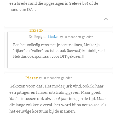
een brede rand die opgeslagen is (relevé bv) of de
hoed van DAT.
Trixedo
Reply to
Lieske
11 maanden geleden
Ben het volledig eens met je eerste alinea, Lieske : ja,
“rijker” en “voller” : zo is het ook (bewust) koninklijker !
Heb dus ook spontaan voor DIT gekozen !!
Pieter
11 maanden geleden
Gekozen voor ‘dat’. Het model jurk vind, ook ik, haar
een pittiger en frisser uitstraling geven. Maar goed,
‘dat’ is intussen ook alweer 6 jaar terug in de tijd. Maar
die lange rokken overal.. het word bijna net zo saai als
het eeuwige kostuum bij de mannen.