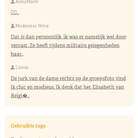
AnnaMarie
👌🏼..
Moderator Petra
Dat is dan persoonlijk, ik was er namelijk wel door
verrast. Ze heeft tijdens militaire gelegenheden
haar..
Linnie
De jurk van de dame rechts op de groepsfoto vind
ik chic en modieus. Ik denk dat het Elisabeth van
Belgi�..
Gebruikte tags