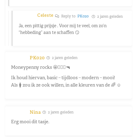
Celeste
Reply to
PK020
2 jaren geleden
Ja, een pittig prijsje . Voor mij te veel, om zo’n
“hebbeding” aan te schaffen 😏
PK020
2 jaren geleden
Moneypenny rocks 🤩🤵🏼‍♂️🔫
Ik houd hiervan, basic ~ tijdloos ~ modern ~ mooi!
Als 🚺 zou ik ze ook willen, in alle kleuren van de 🌈 ☺️
Nina
2 jaren geleden
Erg mooi dit tasje.