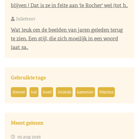
blijven ! Dat is ze in feite aan 'le Rocher' wel (tot h..
Juliette07
Wat leuk om de beelden van jaren geleden terug
te zien. Een stijl, die zich moeilijk in een woord
laat sa..
Gebruikte tags
dresser
hat
hoed
Jolanda
kamenier
Máxima
Meest gelezen
05 aug 2026