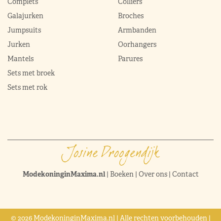
Complets
Colliers
Galajurken
Broches
Jumpsuits
Armbanden
Jurken
Oorhangers
Mantels
Parures
Sets met broek
Sets met rok
ModekoninginMaxima.nl
|
Boeken
|
Over ons
|
Contact
© 2026 ModekoninginMaxima.nl | Alle rechten voorbehouden |