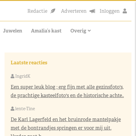
Redactie
Adverteren
Inloggen
Juwelen
Amalia’s kast
Overig
Laatste reacties
IngridK
Een super leuk blog ; erg fijn met alle gezinsfoto's,
de prachtige kasteelfoto's en de historische achte..
lente-Tine
De Karl Lagerfeld en het bruinrode mantelpakje
met de bontrandjes springen er voor mij uit.