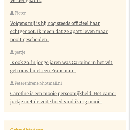
Verder gaat h..
Pieter
Volgens mij is hij nog steeds officieel haar
echtgenoot. Ik meen dat ze apart leven maar
nooit gescheiden..
pettje
Is ook zo, in jonge jaren was Caroline in het wit
getrouwd met een Fransman...
Peterenirene@hotmail.nl
Caroline is een mooie persoonlijkheid. Het camel
jurkje met de voile hoed vind ik erg mooi...