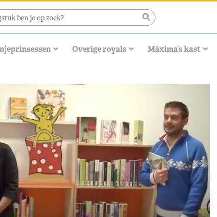
njeprinsessen
Overige royals
Máxima’s kast