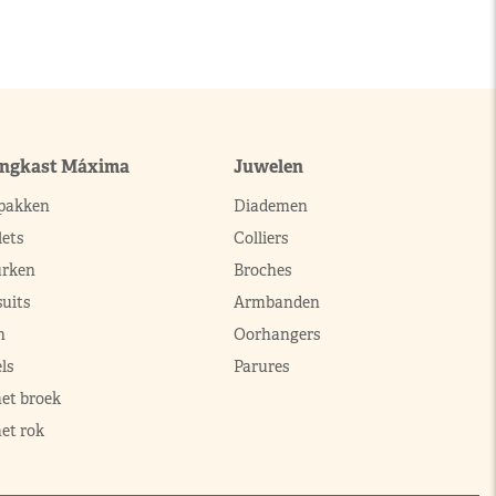
ingkast Máxima
Juwelen
pakken
Diademen
ets
Colliers
urken
Broches
uits
Armbanden
n
Oorhangers
ls
Parures
met broek
et rok