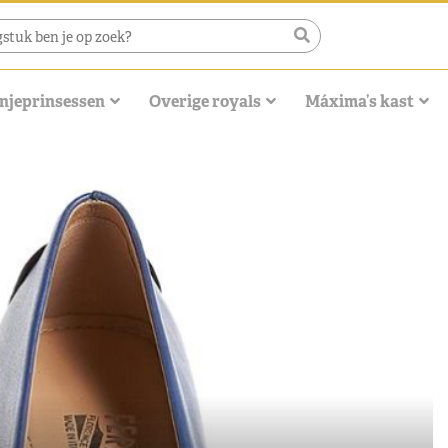
njeprinsessen
Overige royals
Máxima’s kast