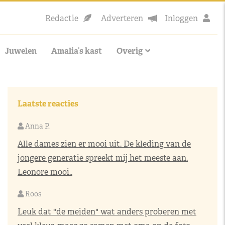
Redactie
Adverteren
Inloggen
Juwelen
Amalia’s kast
Overig
Laatste reacties
Anna P.
Alle dames zien er mooi uit. De kleding van de
jongere generatie spreekt mij het meeste aan.
Leonore mooi..
Roos
Leuk dat "de meiden" wat anders proberen met