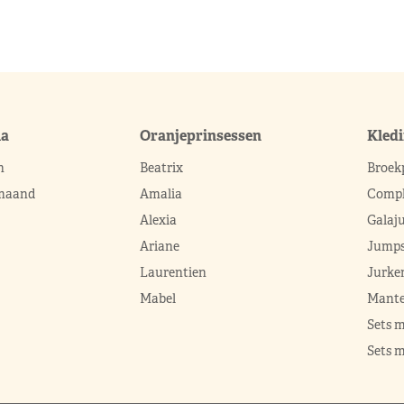
ma
Oranjeprinsessen
Kled
n
Beatrix
Broek
 maand
Amalia
Compl
Alexia
Galaj
Ariane
Jumps
Laurentien
Jurke
Mabel
Mante
Sets 
Sets m