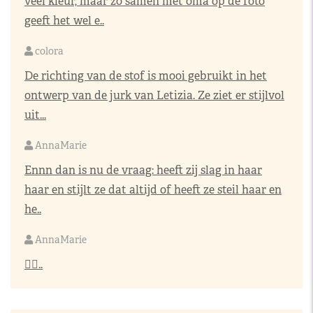
veel kleur, maar zo samen met oma op de foto
geeft het wel e..
colora
De richting van de stof is mooi gebruikt in het
ontwerp van de jurk van Letizia. Ze ziet er stijlvol
uit...
AnnaMarie
Ennn dan is nu de vraag: heeft zij slag in haar
haar en stijlt ze dat altijd of heeft ze steil haar en
he..
AnnaMarie
👌🏼..