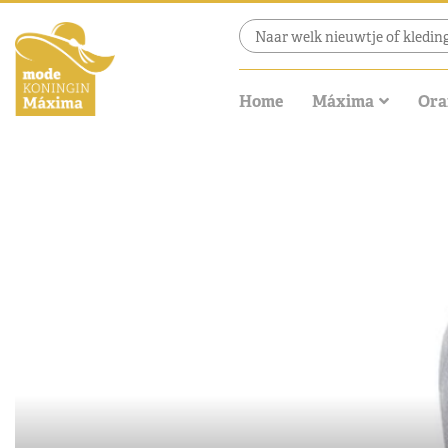
Home
Máxima
Ora