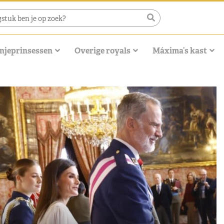
njeprinsessen
Overige royals
Máxima’s kast