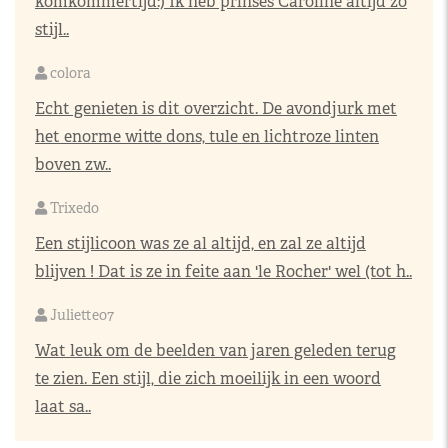
komkommertijd:) Ik heb prinses Caroline altijd zo
stijl..
colora
Echt genieten is dit overzicht. De avondjurk met
het enorme witte dons, tule en lichtroze linten
boven zw..
Trixedo
Een stijlicoon was ze al altijd, en zal ze altijd
blijven ! Dat is ze in feite aan 'le Rocher' wel (tot h..
Juliette07
Wat leuk om de beelden van jaren geleden terug
te zien. Een stijl, die zich moeilijk in een woord
laat sa..