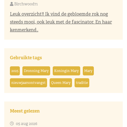
Birchwood71
Leuk overzicht!! Ik vind de gebloemde rok nog
steeds mooi, ook leuk met de fascinator. En haar
kenmerkend..
Gebruikte tags
2025
Dronning Mary
Koningin Mary
Mary
nieuwjaarsontvangst
Queen Mary
traditie
Meest gelezen
05 aug 2026