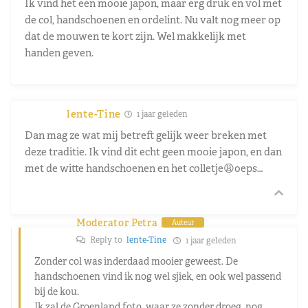
Ik vind het een mooie japon, maar erg druk en vol met
de col, handschoenen en ordelint. Nu valt nog meer op
dat de mouwen te kort zijn. Wel makkelijk met
handen geven.
lente-Tine
1 jaar geleden
Dan mag ze wat mij betreft gelijk weer breken met
deze traditie. Ik vind dit echt geen mooie japon, en dan
met de witte handschoenen en het colletje😩oeps…
Moderator Petra
Auteur
Reply to
lente-Tine
1 jaar geleden
Zonder col was inderdaad mooier geweest. De
handschoenen vind ik nog wel sjiek, en ook wel passend
bij de kou.
Ik zal de Groenland foto, waar ze zonder droeg, nog