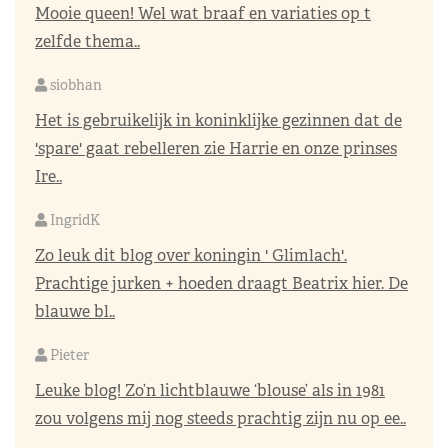
Mooie queen! Wel wat braaf en variaties op t
zelfde thema..
siobhan
Het is gebruikelijk in koninklijke gezinnen dat de
'spare' gaat rebelleren zie Harrie en onze prinses
Ire..
IngridK
Zo leuk dit blog over koningin ' Glimlach'.
Prachtige jurken + hoeden draagt Beatrix hier. De
blauwe bl..
Pieter
Leuke blog! Zo’n lichtblauwe ‘blouse’ als in 1981
zou volgens mij nog steeds prachtig zijn nu op ee..