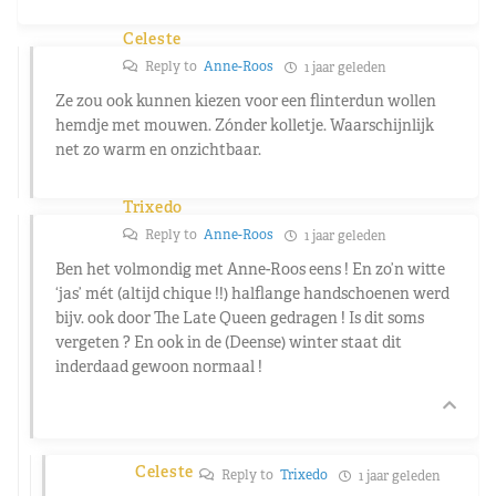
Celeste
Reply to
Anne-Roos
1 jaar geleden
Ze zou ook kunnen kiezen voor een flinterdun wollen
hemdje met mouwen. Zónder kolletje. Waarschijnlijk
net zo warm en onzichtbaar.
Trixedo
Reply to
Anne-Roos
1 jaar geleden
Ben het volmondig met Anne-Roos eens ! En zo’n witte
‘jas’ mét (altijd chique !!) halflange handschoenen werd
bijv. ook door The Late Queen gedragen ! Is dit soms
vergeten ? En ook in de (Deense) winter staat dit
inderdaad gewoon normaal !
Celeste
Reply to
Trixedo
1 jaar geleden