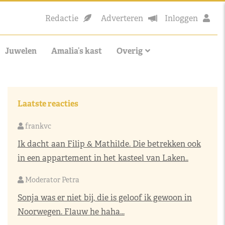
Redactie
Adverteren
Inloggen
Juwelen
Amalia’s kast
Overig
Laatste reacties
frankvc
Ik dacht aan Filip & Mathilde. Die betrekken ook
in een appartement in het kasteel van Laken..
Moderator Petra
Sonja was er niet bij, die is geloof ik gewoon in
Noorwegen. Flauw he haha...