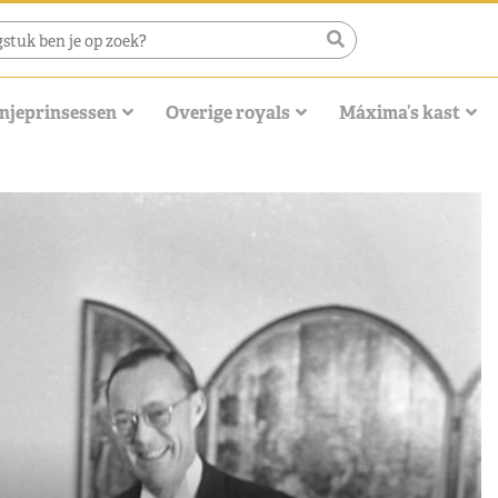
njeprinsessen
Overige royals
Máxima’s kast