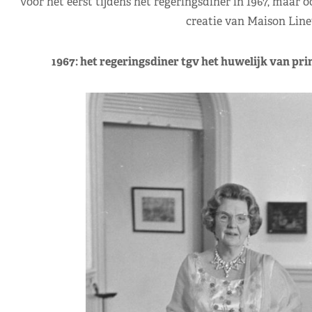
voor het eerst tijdens het regeringsdiner in 1967, maar 
creatie van Maison Line
1967: het regeringsdiner tgv het huwelijk van pri