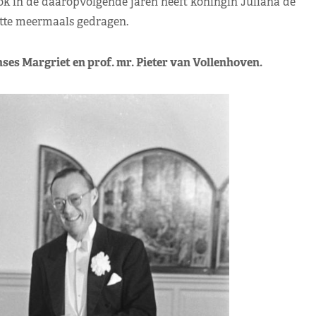
ook in de daaropvolgende jaren heeft koningin Juliana de
tte meermaals gedragen.
nses Margriet en prof. mr. Pieter van Vollenhoven.