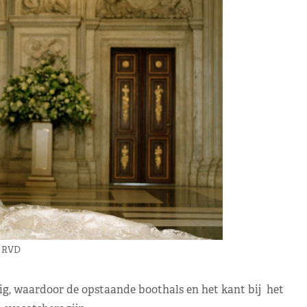
: RVD
ig, waardoor de opstaande boothals en het kant bij het