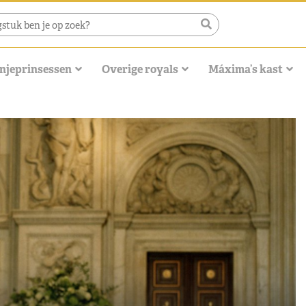
njeprinsessen
Overige royals
Máxima’s kast