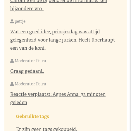
Caroline en de bijbehorende informatie. Een
bijzondere vro..
pettje
Wat een goed idee, prinsjesdag was altijd
gelegenheid voor lange jurken. Heeft überhaupt
een van de koni..
Moderator Petra
Graag gedaan!..
Moderator Petra
Reactie verplaatst:
Agnes Anna
32 minuten
geleden
Gebruikte tags
Er zijn geen tags gekoppeld.