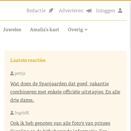
Redactie
Adverteren
Inloggen
Juwelen
Amalia’s kast
Overig
Laatste reacties
pettje
Wat doen de Spanjaarden dat goed, vakantie
combineren met enkele officiële uitstapjes. En alle
drie dame..
IngridK
Ook ik heb genoten van alle foto's van prinses